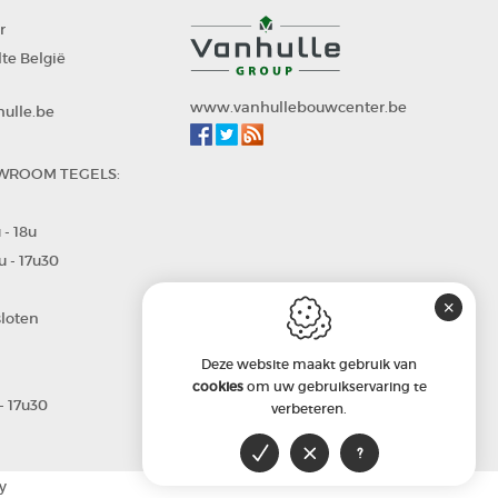
r
lte
België
www.vanhullebouwcenter.be
hulle.be
WROOM TEGELS:
 - 18u
u - 17u30
sloten
Deze website maakt gebruik van
cookies
om uw gebruikservaring te
 - 17u30
verbeteren.
y