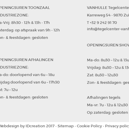
PENINGSUREN TOONZAAL
VANHULLE Tegelcente
NDUSTRIEZONE:
Karreweg 54
9870 Zu
-
-Vrij: 8h30 - 12h & 13h - 17h
+32 9 242 91 70
T
info@tegelcenter-van
terdag: op afspraak van 9h - 12h
n- & feestdagen: gesloten
OPENINGSUREN SHO
PENINGSUREN AFHALINGEN
Ma-do: 8u30 – 12u & 13u
NDUSTRIEZONE:
Vrijdag: 8u30 – 12u & 13
-do: doorlopend van 6u – 18u
Zat: 8u30 – 12u30
ijdag doorlopend van 6u – 17h30
Zon- & feestdagen: ge
t: 7u – 12u
n- & feestdagen: gesloten
Afhalingen tegels:
Ma-vr: 7u - 12u & 12u30
Op zaterdag: gesloten
Webdesign by
IDcreation 2017
-
Sitemap
-
Cookie Policy
-
Privacy polic