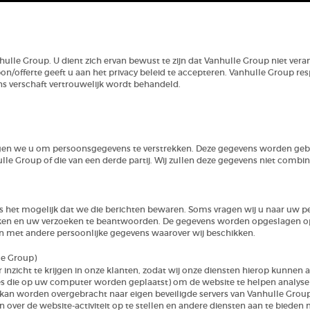
hulle Group. U dient zich ervan bewust te zijn dat Vanhulle Group niet veran
offerte geeft u aan het privacy beleid te accepteren. Vanhulle Group respe
ons verschaft vertrouwelijk wordt behandeld.
gen we u om persoonsgegevens te verstrekken. Deze gegevens worden gebr
le Group of die van een derde partij. Wij zullen deze gegevens niet comb
is het mogelijk dat we die berichten bewaren. Soms vragen wij u naar uw pe
erken en uw verzoeken te beantwoorden. De gegevens worden opgeslagen op 
en met andere persoonlijke gegevens waarover wij beschikken.
le Group)
inzicht te krijgen in onze klanten, zodat wij onze diensten hierop kunnen
es die op uw computer worden geplaatst) om de website te helpen analyser
an worden overgebracht naar eigen beveiligde servers van Vanhulle Group o
over de website-activiteit op te stellen en andere diensten aan te bieden m