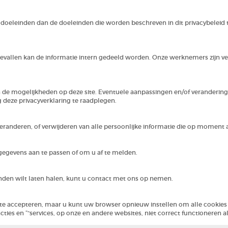
 doeleinden dan de doeleinden die worden beschreven in dit privacybeleid
gevallen kan de informatie intern gedeeld worden. Onze werknemers zijn v
n de mogelijkheden op deze site. Eventuele aanpassingen en/of veranderinge
 deze privacyverklaring te raadplegen.
veranderen, of verwijderen van alle persoonlijke informatie die op moment a
egevens aan te passen of om u af te melden.
anden wilt laten halen, kunt u contact met ons op nemen.
 te accepteren, maar u kunt uw browser opnieuw instellen om alle cookies
ies en ”“services, op onze en andere websites, niet correct functioneren a