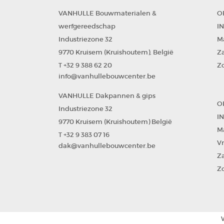
VANHULLE Bouwmaterialen &
O
werfgereedschap
I
Industriezone 32
Ma
9770 Kruisem (Kruishoutem)
België
Za
,
+32 9 388 62 20
Zo
T
info@vanhullebouwcenter.be
VANHULLE Dakpannen & gips
O
Industriezone 32
I
9770 Kruisem (Kruishoutem)
België
Ma
+32 9 383 07 16
T
Vr
dak@vanhullebouwcenter.be
Za
Zo