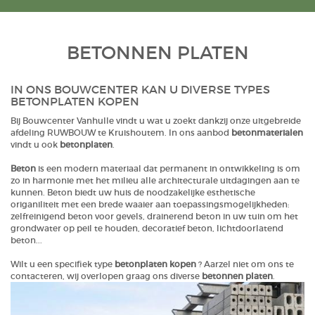
BETONNEN PLATEN
IN ONS BOUWCENTER KAN U DIVERSE TYPES
BETONPLATEN KOPEN
Bij Bouwcenter Vanhulle vindt u wat u zoekt dankzij onze uitgebreide
afdeling RUWBOUW te Kruishoutem. In ons aanbod
betonmaterialen
vindt u ook
betonplaten
.
Beton
is een modern materiaal dat permanent in ontwikkeling is om
zo in harmonie met het milieu alle architecturale uitdagingen aan te
kunnen. Beton biedt uw huis de noodzakelijke esthetische
origaniliteit met een brede waaier aan toepassingsmogelijkheden:
zelfreinigend beton voor gevels, drainerend beton in uw tuin om het
grondwater op peil te houden, decoratief beton, lichtdoorlatend
beton...
Wilt u een specifiek type
betonplaten kopen
? Aarzel niet om ons te
contacteren
, wij overlopen graag ons diverse
betonnen platen
.