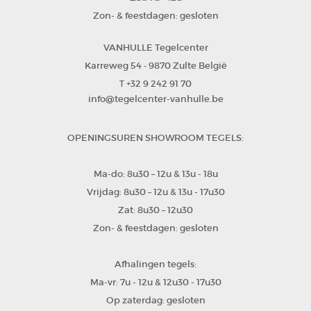
Zon- & feestdagen: gesloten
VANHULLE Tegelcenter
Karreweg 54
9870 Zulte
België
-
+32 9 242 91 70
T
info@tegelcenter-vanhulle.be
OPENINGSUREN SHOWROOM TEGELS:
Ma-do: 8u30 – 12u & 13u - 18u
Vrijdag: 8u30 – 12u & 13u - 17u30
Zat: 8u30 – 12u30
Zon- & feestdagen: gesloten
Afhalingen tegels:
Ma-vr: 7u - 12u & 12u30 - 17u30
Op zaterdag: gesloten