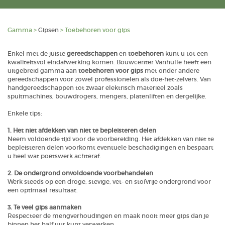
Gamma
>
Gipsen
>
Toebehoren voor gips
Enkel met de juiste
gereedschappen
en
toebehoren
kunt u tot een
kwaliteitsvol eindafwerking komen. Bouwcenter Vanhulle heeft een
uitgebreid gamma aan
toebehoren voor gips
met onder andere
gereedschappen voor zowel professionelen als doe-het-zelvers. Van
handgereedschappen tot zwaar elektrisch materieel zoals
spuitmachines, bouwdrogers, mengers, platenliften en dergelijke.
Enkele tips:
1. Het niet afdekken van niet te bepleisteren delen
Neem voldoende tijd voor de voorbereiding. Het afdekken van niet te
bepleisteren delen voorkomt eventuele beschadigingen en bespaart
u heel wat poetswerk achteraf.
2. De ondergrond onvoldoende voorbehandelen
Werk steeds op een droge, stevige, vet- en stofvrije ondergrond voor
een optimaal resultaat.
3. Te veel gips aanmaken
Respecteer de mengverhoudingen en maak nooit meer gips dan je
binnen het half uur kunt verwerken.