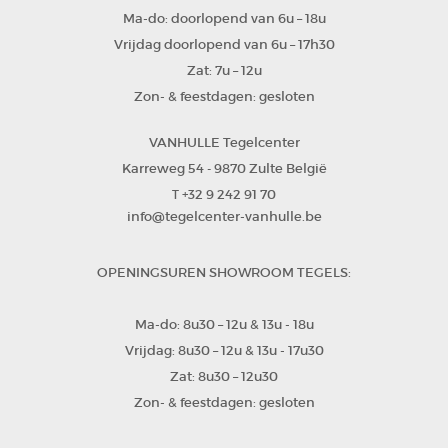
Ma-do: doorlopend van 6u – 18u
Vrijdag doorlopend van 6u – 17h30
Zat: 7u – 12u
Zon- & feestdagen: gesloten
VANHULLE Tegelcenter
Karreweg 54
9870 Zulte
België
-
+32 9 242 91 70
T
info@tegelcenter-vanhulle.be
OPENINGSUREN SHOWROOM TEGELS:
Ma-do: 8u30 – 12u & 13u - 18u
Vrijdag: 8u30 – 12u & 13u - 17u30
Zat: 8u30 – 12u30
Zon- & feestdagen: gesloten